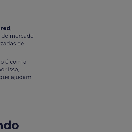
red
,
a de mercado
izadas de
io é com a
or isso,
s que ajudam
ndo