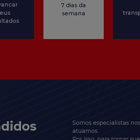
vancar
7 dias da
seus
trans
semana
ultados
didos
Somos especialistas n
atuamos.
Por isso, para tornar su