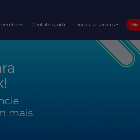
 recebíveis
Central de ajuda
Produtos e serviços
Min
ara
!
ncie
m mais