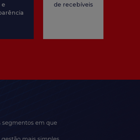
e
de recebíveis
parência
os segmentos em que
a gestão mais simples,