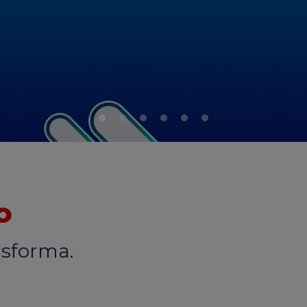
o
nsforma.