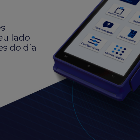
es
seu lado
s do dia