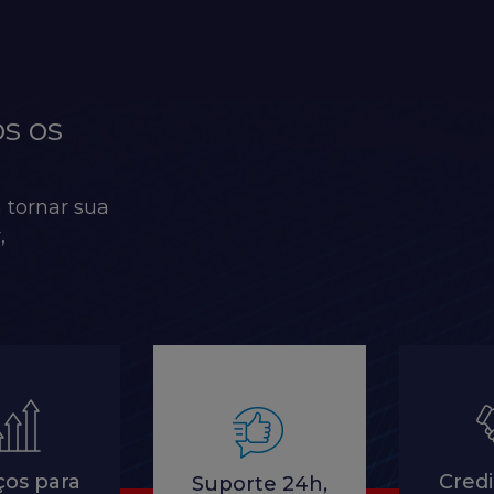
s os
 tornar sua
,
ços para
Credi
Suporte 24h,