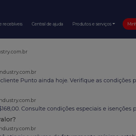
stry.com.br
 recebíveis
Central de ajuda
Produtos e serviços
Min
ta seu boleto na home do nosso site. Caso seja se
stry.com.br
ndustry.com.br
cliente Punto ainda hoje. Verifique as condições p
ndustry.com.br
68,00. Consulte condições especiais e isenções p
alor?
ndustry.com.br