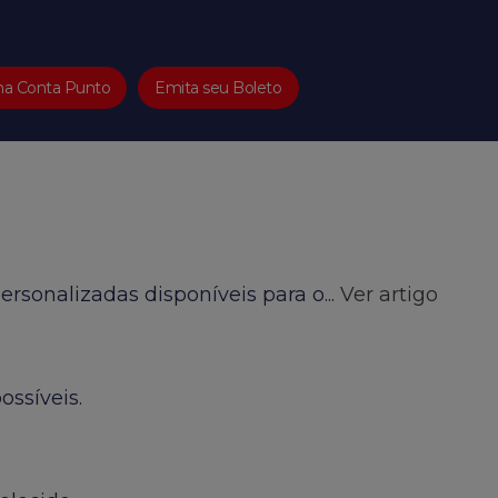
ha Conta Punto
Emita seu Boleto
u primeiro...
Ver artigo
ersonalizadas disponíveis para o...
Ver artigo
ossíveis.