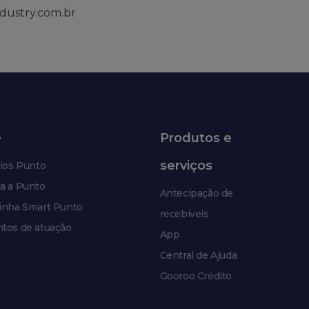
dustry.com.br
e
Produtos e
serviços
ios Punto
a a Punto
Antecipação de
inha Smart Punto
recebíveis
tos de atuação
App
Central de Ajuda
Gooroo Crédito