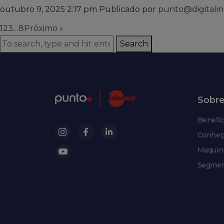
outubro 9, 2025 2:17 pm
Publicado por
punto@digitalin
1
2
3
…
8
Próximo »
Search
Sobr
Benefíc
Conheç
Maquin
Segmen