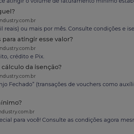
ocê atingir o volume de faturamento mínimo estab
guel?
ndustry.com.br
 reais) ou mais por mês. Consulte condições e ise
para atingir esse valor?
ndustry.com.br
o, crédito e Pix.
 cálculo da isenção?
ndustry.com.br
njo Fechado” (transações de vouchers como auxílio
mínimo?
ndustry.com.br
l para você! Consulte as condições agora mesmo! 