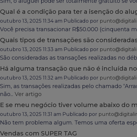
Sim, o aluguel pode ser totalmente gratuito se v
Qual é a condição para ter a isenção do alu
outubro 13, 2025 11:34 am
Publicado por
punto@digitali
Você precisa transacionar R$50.000 (cinquenta mil
Quais tipos de transações são consideradas 
outubro 13, 2025 11:33 am
Publicado por
punto@digitali
São consideradas as transações realizadas no débit
Há alguma transação que não é incluída no
outubro 13, 2025 11:32 am
Publicado por
punto@digitali
Sim, as transações realizadas pelo chamado “Arra
não...
Ver artigo
E se meu negócio tiver volume abaixo do 
outubro 13, 2025 11:31 am
Publicado por
punto@digitali
Não tem problema algum. Temos uma oferta especia
Vendas com SUPER TAG