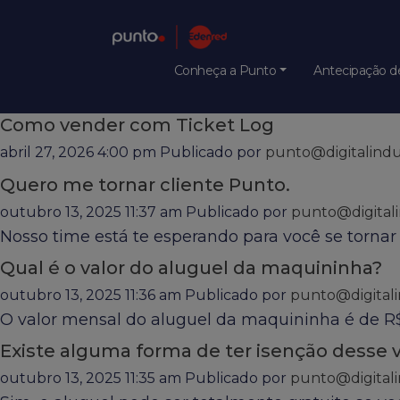
Categories for Maquina Azul
Boleto Punto
maio 15, 2026 4:30 pm
Publicado por
punto@digitalindu
Conheça a Punto
Antecipação de
Para acessar seu boleto Punto basta clicar em Emi
Como vender com Ticket Log
abril 27, 2026 4:00 pm
Publicado por
punto@digitalindu
Quero me tornar cliente Punto.
outubro 13, 2025 11:37 am
Publicado por
punto@digitali
Nosso time está te esperando para você se tornar 
Qual é o valor do aluguel da maquininha?
outubro 13, 2025 11:36 am
Publicado por
punto@digitali
O valor mensal do aluguel da maquininha é de R$1
Existe alguma forma de ter isenção desse v
outubro 13, 2025 11:35 am
Publicado por
punto@digitali