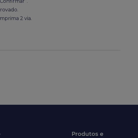
“Confirmar”.
rovado.
mprima 2 via.
e
Produtos e