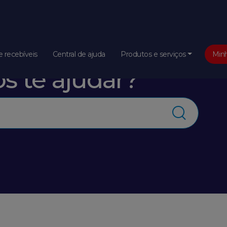
 recebíveis
Central de ajuda
Produtos e serviços
Min
 te ajudar?