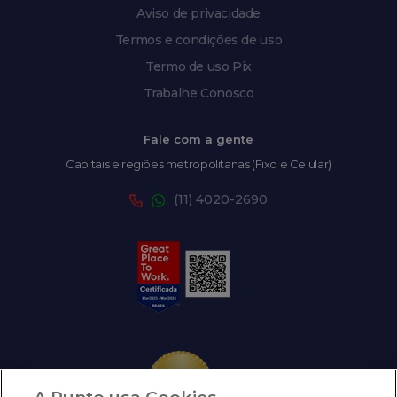
Aviso de privacidade
Termos e condições de uso
Termo de uso Pix
Trabalhe Conosco
Fale com a gente
Capitais e regiões metropolitanas (Fixo e Celular)
(11) 4020-2690